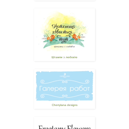
Штампи з любов'ю
Cherrylana designs