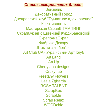
Список використаних блогів:
Вензелик
Декоративный Город
Днепровский клуб "Бумажное вдохновение"
Креативность
Мастерская СкрапШТАМПИНГ
Скрапбукинг с Евгенией Курдибановской
СкрепочкаСкрап
Фабрика Декору
Штампи з любов'ю...
Art Club UA - Український Арт Клуб
Art Land
Art Up
Cherrylana designs
Сrazy-lab
Freetany Flowers
Lesia Zgharda
ROSA TALENT
ScrapBox
ScrapMir
Scrap Relax
WOODchic