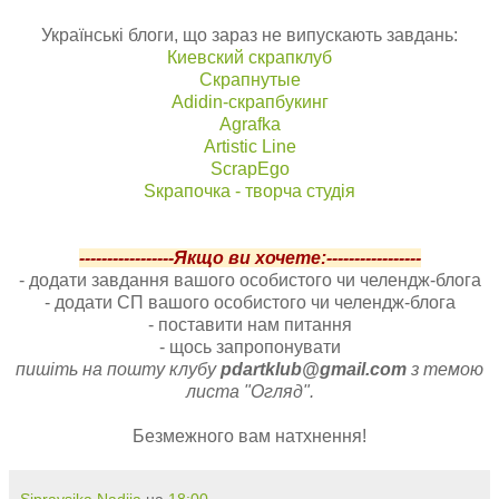
Українські блоги, що зараз не випускають завдань:
Киевский скрапклуб
Скрапнутые
Adidin-скрапбукинг
Аgrafka
Artistic Line
ScrapEgo
Sкрапочка - творча студія
-----------------Якщо ви хочете:-----------------
- додати завдання вашого особистого чи челендж-блога
- додати СП вашого особистого чи челендж-блога
- поставити нам питання
- щось запропонувати
пишіть на пошту клубу
pdartklub@gmail.com
з темою
листа "Огляд".
Безмежного вам натхнення!
Sipravsjka Nadija
на
18:00