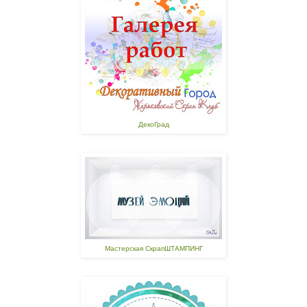
ДекоГрад
Мастерская СкрапШТАМПИНГ