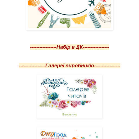
-----------------Набір в ДК-----------------
-----------------Галереї виробників-----------------
Вензелик