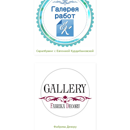
Скрапбукинг с Евгенией Курдибановской
Фабрика Декору