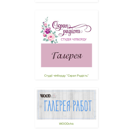
Студії чіпборду "Скрап Радість"
WOODchic