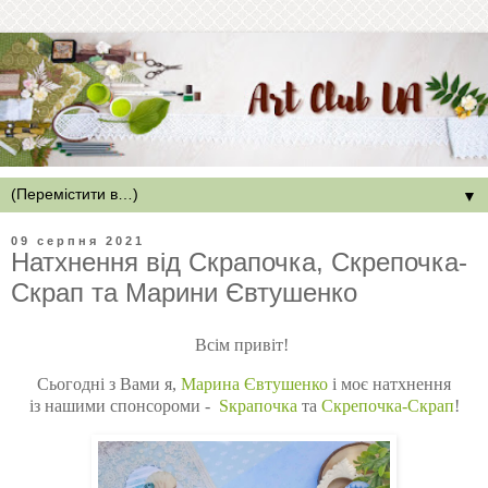
▼
09 серпня 2021
Натхнення від Скрапочка, Скрепочка-
Скрап та Марини Євтушенко
Всім привіт!
Сьогодні з Вами
я,
Марина Євтушенко
і моє натхнення
із
нашими
спонсороми -
Sкрапочка
та
Скрепочка-Скрап
!