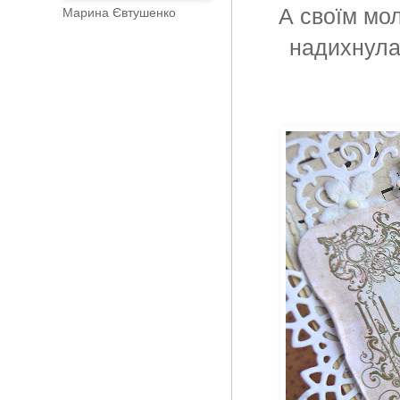
А своїм мол
Марина Євтушенко
надихнула 