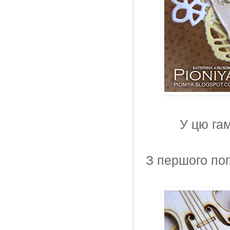
У цю га
З першого пог