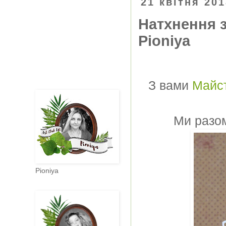
21 квітня 201
Натхнення з
Pioniya
З вами
Майст
Ми разом
Pioniya