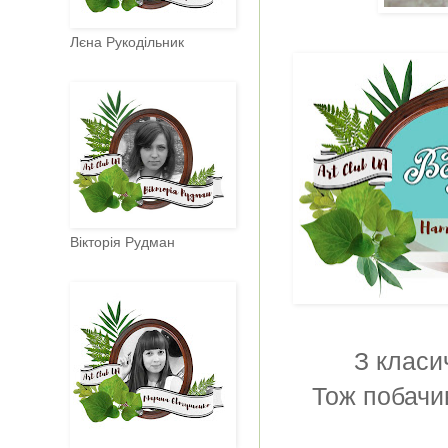
Лєна Рукодільник
Вікторія Рудман
З класи
Тож побачи