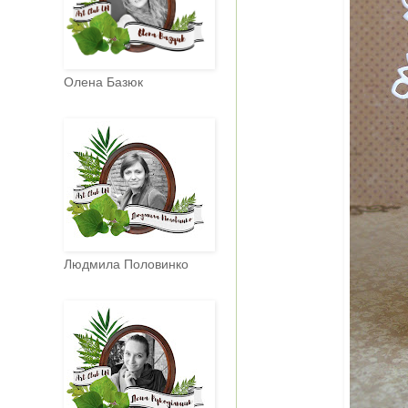
Олена Базюк
Людмила Половинко