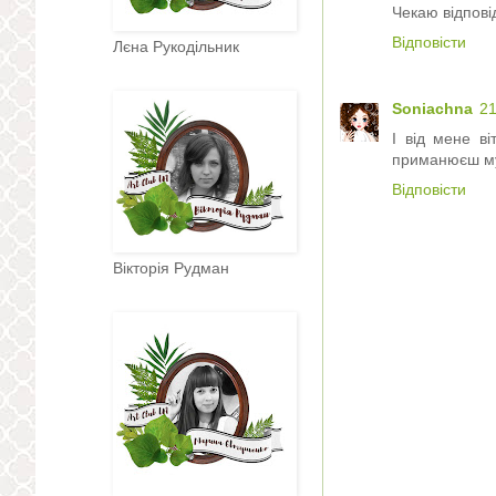
Чекаю відповіді
Відповісти
Лєна Рукодільник
Soniachna
21
І від мене в
приманюєш муз
Відповісти
Вікторія Рудман