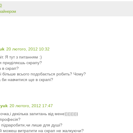
0
изайнером
uk
20 лютого, 2012 10:32
т. Я тут з питанням :)
ти приділяєшь скрапу?
 в скрап?
бі більше всього подобається робить? Чому?
а би навчитися ще в скрапі?
nyuk
20 лютого, 2012 17:47
чка,і декілька запитань від мене)))))))))
 професія?
б підзаробити,чи лише для душі?
й можеш витратити на скрап не жалкуючи?