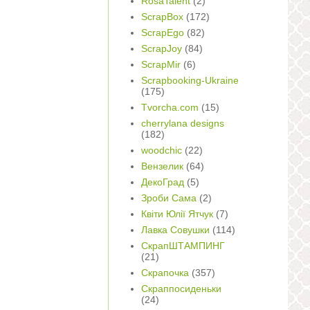
RosaTalent
(2)
ScrapBox
(172)
ScrapEgo
(82)
ScrapJoy
(84)
ScrapMir
(6)
Scrapbooking-Ukraine
(175)
Tvorcha.com
(15)
cherrylana designs
(182)
woodchic
(22)
Вензелик
(64)
ДекоГрад
(5)
Зроби Сама
(2)
Квіти Юлії Ятчук
(7)
Лавка Совушки
(114)
СкрапШТАМПИНГ
(21)
Скрапочка
(357)
Скраппосиденьки
(24)