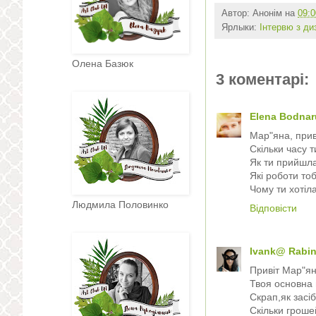
Автор:
Анонім
на
09:0
Ярлыки:
Інтервю з д
Олена Базюк
3 коментарі:
Elena Bodnar
Мар"яна, приві
Скільки часу 
Як ти прийшла
Які роботи то
Чому ти хотіл
Людмила Половинко
Відповісти
Ivank@ Rabi
Привіт Мар"яно
Твоя основна
Скрап,як засі
Скільки гроше