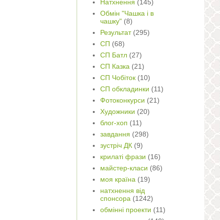
Натхнення
(145)
Обмін "Чашка і в
чашку"
(8)
Результат
(295)
СП
(68)
СП Батл
(27)
СП Казка
(21)
СП Чобіток
(10)
СП обкладинки
(11)
Фотоконкурси
(21)
Художники
(20)
блог-хоп
(11)
завдання
(298)
зустріч ДК
(9)
крилаті фрази
(16)
майстер-класи
(86)
моя країна
(19)
натхнення від
спонсора
(1242)
обмінні проекти
(11)