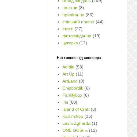
огляд завдань
(149)
палітри
(8)
привітання
(83)
спільний проект
(44)
статті
(27)
фотозавдання
(19)
цукерка
(12)
Натхнення від спонсора
Adidin
(58)
Art Up
(11)
ArtLand
(8)
Chipbordik
(6)
Familybox
(6)
Iris
(60)
Island of Craft
(8)
Katrinshop
(35)
Lesia Zgharda
(1)
ONE GOGтм
(12)