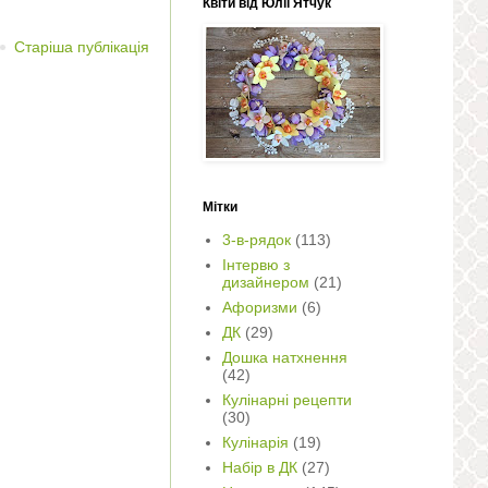
Квіти від Юлії Ятчук
Старіша публікація
Мітки
3-в-рядок
(113)
Інтервю з
дизайнером
(21)
Афоризми
(6)
ДК
(29)
Дошка натхнення
(42)
Кулінарні рецепти
(30)
Кулінарія
(19)
Набір в ДК
(27)