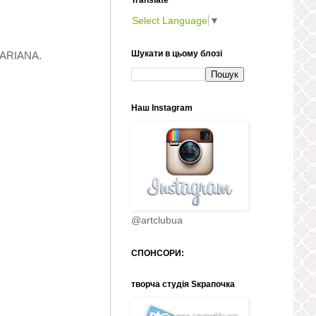
Select Language
▼
Шукати в цьому блозі
MARIANA.
Наш Іnstagram
@artclubua
СПОНСОРИ:
творча студія Sкрапочка