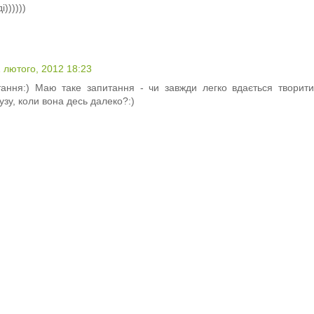
))))))
 лютого, 2012 18:23
ітання:) Маю таке запитання - чи завжди легко вдається твори
у, коли вона десь далеко?:)