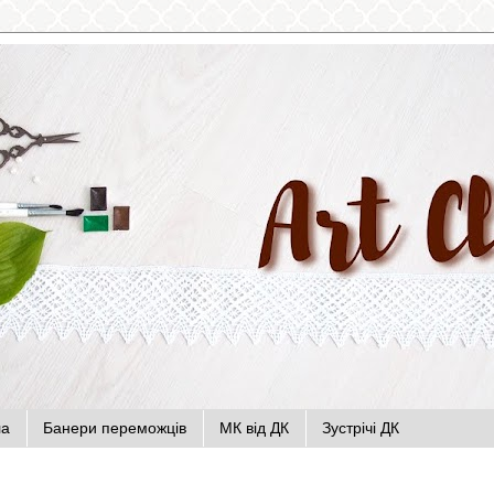
ла
Банери переможців
МК від ДК
Зустрічі ДК